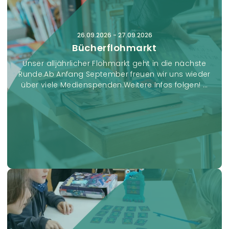
n
s
t
26.09.2026
-
27.09.2026
a
Bücherflohmarkt
l
Unser alljährlicher Flohmarkt geht in die nächste
t
Runde.Ab Anfang September freuen wir uns wieder
u
über viele Medienspenden.Weitere Infos folgen! ...
n
g
e
n