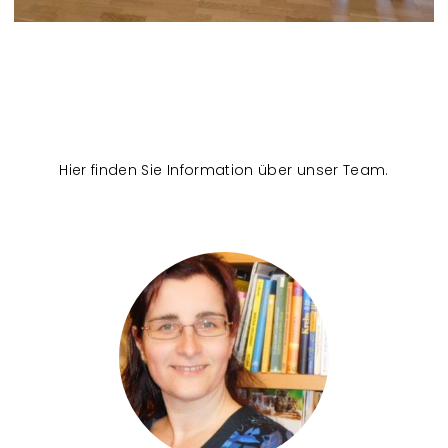
Hier finden Sie Information über unser Team.
T
e
a
m