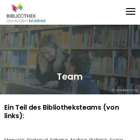
Direkt zum Inhalt
Haup
Team
wirlesen.org
Ein Teil des Bibliotheksteams (von
links):